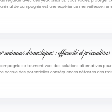
us regarde avec des yeux brillants. Vous voulez protéger ce l
vel animal de compagnie est une expérience merveilleuse, rem
r animaux domestiques : efficacité et précautions
compagnie se tournent vers des solutions alternatives pour 
ce accrue des potentielles conséquences néfastes des trai