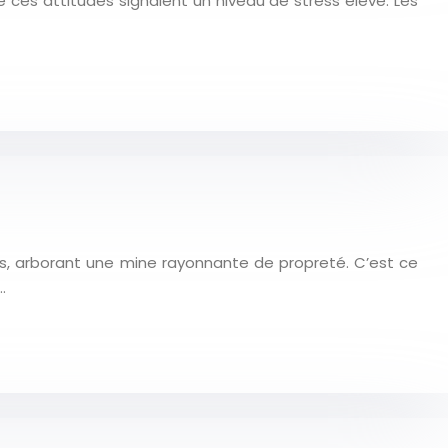
e ces attitudes signalent un niveau de stress élevé. Les
s, arborant une mine rayonnante de propreté. C’est ce
…