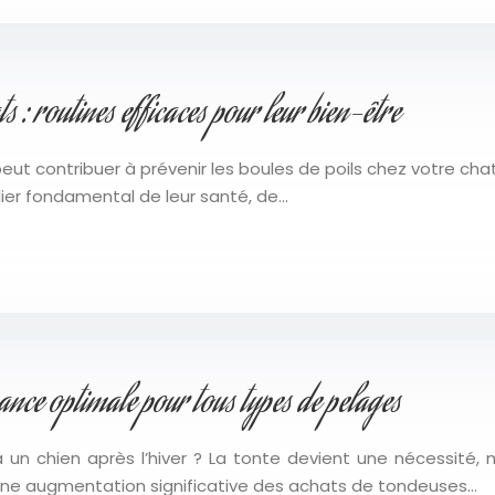
s : routines efficaces pour leur bien-être
t contribuer à prévenir les boules de poils chez votre chat e
ier fondamental de leur santé, de…
nce optimale pour tous types de pelages
un chien après l’hiver ? La tonte devient une nécessité, m
ne augmentation significative des achats de tondeuses…