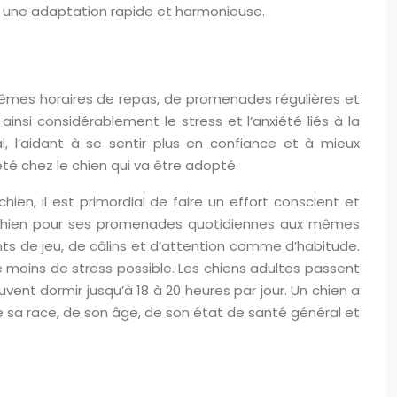
si une adaptation rapide et harmonieuse.
mêmes horaires de repas, de promenades régulières et
insi considérablement le stress et l’anxiété liés à la
l, l’aidant à se sentir plus en confiance et à mieux
é chez le chien qui va être adopté.
ien, il est primordial de faire un effort conscient et
 le chien pour ses promenades quotidiennes aux mêmes
ents de jeu, de câlins et d’attention comme d’habitude.
 le moins de stress possible. Les chiens adultes passent
vent dormir jusqu’à 18 à 20 heures par jour. Un chien a
de sa race, de son âge, de son état de santé général et