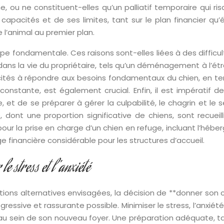
e, ou ne constituent-elles qu’un palliatif temporaire qui 
capacités et de ses limites, tant sur le plan financier qu’
e l’animal au premier plan.
pe fondamentale. Ces raisons sont-elles liées à des difficu
ns la vie du propriétaire, tels qu’un déménagement à l’ét
tés à répondre aux besoins fondamentaux du chien, en ter
on constante, est également crucial. Enfin, il est impératif
e, et de se préparer à gérer la culpabilité, le chagrin et l
dont une proportion significative de chiens, sont recuei
r la prise en charge d’un chien en refuge, incluant l’héberg
 financière considérable pour les structures d’accueil.
le stress et l’anxiété
tions alternatives envisagées, la décision de **donner son ch
ogressive et rassurante possible. Minimiser le stress, l’anxi
 au sein de son nouveau foyer. Une préparation adéquate, t