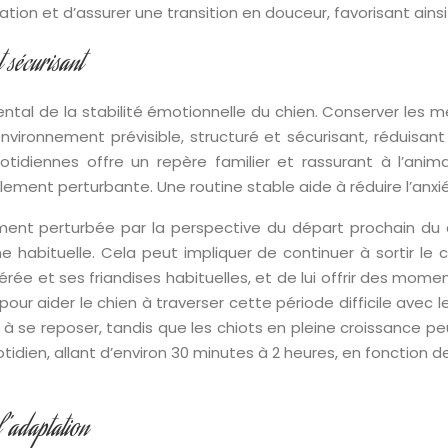
ation et d’assurer une transition en douceur, favorisant ain
t sécurisant
ntal de la stabilité émotionnelle du chien. Conserver les 
ironnement prévisible, structuré et sécurisant, réduisant a
tidiennes offre un repère familier et rassurant à l’anima
ent perturbante. Une routine stable aide à réduire l’anxiét
ment perturbée par la perspective du départ prochain du ch
ne habituelle. Cela peut impliquer de continuer à sortir
érée et ses friandises habituelles, et de lui offrir des mom
pour aider le chien à traverser cette période difficile avec
à se reposer, tandis que les chiots en pleine croissance peu
tidien, allant d’environ 30 minutes à 2 heures, en fonction 
l’adaptation