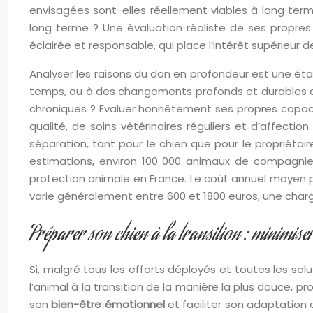
envisagées sont-elles réellement viables à long term
long terme ? Une évaluation réaliste de ses propres 
éclairée et responsable, qui place l’intérêt supérieur d
Analyser les raisons du don en profondeur est une éta
temps, ou à des changements profonds et durables da
chroniques ? Evaluer honnêtement ses propres capaci
qualité, de soins vétérinaires réguliers et d’affecti
séparation, tant pour le chien que pour le propriétair
estimations, environ 100 000 animaux de compagnie, 
protection animale en France. Le coût annuel moyen pou
varie généralement entre 600 et 1800 euros, une charge
Préparer son chien à la transition : minimiser 
Si, malgré tous les efforts déployés et toutes les solu
l’animal à la transition de la manière la plus douce, pr
son
bien-être émotionnel
et faciliter son adaptation