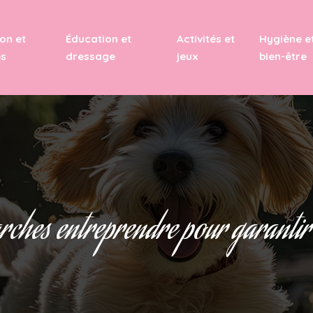
on et
Éducation et
Activités et
Hygiène e
es
dressage
jeux
bien-être
rches entreprendre pour garantir