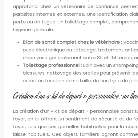
approfondi chez un vétérinaire de confiance permet 
parasites internes et externes. Une identification cla
perte ou de fugue. Un toilettage complet, comprenant 
hygiène générale.
Bilan de santé complet chez le vétérinaire :
Vaccin
puce électronique ou tatouage, traitement antipar
chien varie généralement entre 80 et 150 euros,
Toilettage professionnel :
Bain avec un shampoing 
blessures, nettoyage des oreilles pour prévenir le
euros, en fonction de sa taille, de son type de 
Création d’un « kit de départ » personnalisé : un lien
La création d’un « kit de départ » personnalisé const
foyer, en lui offrant un sentiment de sécurité et de f
foyer, tels que ses gamelles habituelles pour la nour
laisse habituels. Ces objets familiers agiront comm