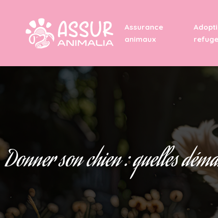
Assurance
Adopti
animaux
refug
Donner son chien : quelles déma