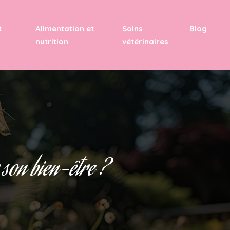
t
Alimentation et
Soins
Blog
nutrition
vétérinaires
 son bien-être ?