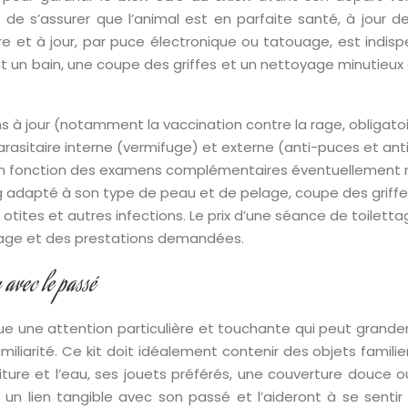
de s’assurer que l’animal est en parfaite santé, à jour de
ire et à jour, par puce électronique ou tatouage, est indisp
un bain, une coupe des griffes et un nettoyage minutieux d
s à jour (notamment la vaccination contre la rage, obligato
asitaire interne (vermifuge) et externe (anti-puces et anti
 en fonction des examens complémentaires éventuellement 
adapté à son type de peau et de pelage, coupe des griffes
s otites et autres infections. Le prix d’une séance de toilet
pelage et des prestations demandées.
 avec le passé
itue une attention particulière et touchante qui peut grand
amiliarité. Ce kit doit idéalement contenir des objets famili
riture et l’eau, ses jouets préférés, une couverture douce 
e un lien tangible avec son passé et l’aideront à se senti