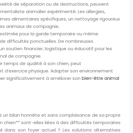
anxiété de séparation ou de destructions, peuvent
ntaliste animalier expérimenté. Les allergies,
imes alimentaires spécifiques, un nettoyage rigoureux
 les animaux de compagnie.
us-estimée pour la garde temporaire ou même
de difficultés ponctuelles. De nombreuses
n soutien financier, logistique ou éducatif pour les
nimal de compagnie.
e temps de qualité à son chien, peut
 et d’exercice physique. Adapter son environnement
er significativement à améliorer son
bien-être animal
r à un bilan honnête et sans complaisance de sa propre
 chien** sont-elles liées à des difficultés temporaires
 dans son foyer actuel ? Les solutions alternatives