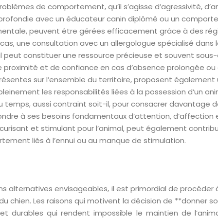
roblèmes de comportement, qu’il s’agisse d’agressivité, d’
profondie avec un éducateur canin diplômé ou un comporteme
nementale, peuvent être gérées efficacement grâce à des rég
cas, une consultation avec un allergologue spécialisé dans
cal peut constituer une ressource précieuse et souvent so
de proximité et de confiance en cas d’absence prolongée ou 
résentes sur l’ensemble du territoire, proposent également u
pleinement les responsabilités liées à la possession d’un a
temps, aussi contraint soit-il, pour consacrer davantage d
épondre à ses besoins fondamentaux d’attention, d’affection
urisant et stimulant pour l’animal, peut également contribu
rtement liés à l’ennui ou au manque de stimulation.
ns alternatives envisageables, il est primordial de procéde
u chien. Les raisons qui motivent la décision de **donner son
durables qui rendent impossible le maintien de l’animal