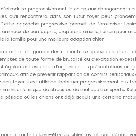
 d’introduire progressivement le chien aux changements qu’
elles qu’il rencontrera dans son futur foyer peut grandem
. Cette approche progressive permet de familiariser l’an
nimaux de compagnie, préparant ainsi le terrain pour une 
e la famille pour une meilleure
adoption chien
.
st important d’organiser des rencontres supervisées et encad
xemptes de toute forme de brutalité ou d’excitation excessi
est également essentiel d’organiser des présentations prog
 animaux, afin de prévenir l’apparition de conflits territori
au foyer, il est utile de l’habituer progressivement aux t
inimiser le risque de stress ou de mal des transports. Selo
e période où les chiens ont déjà acquis une certaine matur
 pour garantir le
bien-être du chien
avant son départ ve