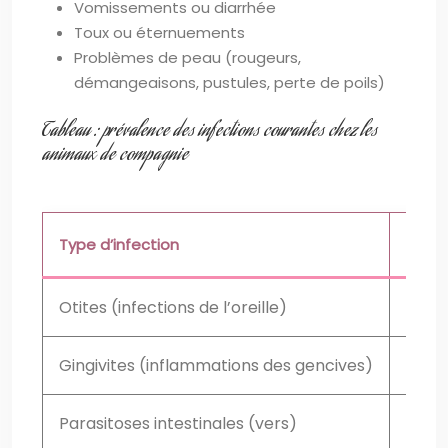
Vomissements ou diarrhée
Toux ou éternuements
Problèmes de peau (rougeurs,
démangeaisons, pustules, perte de poils)
Tableau : prévalence des infections courantes chez les
animaux de compagnie
Type d’infection
Préva
Otites (infections de l’oreille)
20% d
Gingivites (inflammations des gencives)
80% d
Parasitoses intestinales (vers)
Varia