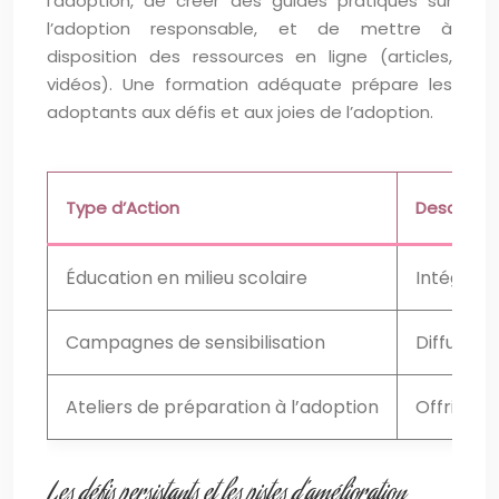
l’adoption, de créer des guides pratiques sur
l’adoption responsable, et de mettre à
disposition des ressources en ligne (articles,
vidéos). Une formation adéquate prépare les
adoptants aux défis et aux joies de l’adoption.
Type d’Action
Descripti
Éducation en milieu scolaire
Intégrati
Campagnes de sensibilisation
Diffuser d
Ateliers de préparation à l’adoption
Offrir de
Les défis persistants et les pistes d’amélioration